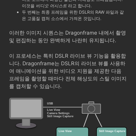
이것을
비디오 어시스트
라고 합니다.
두 번째는 최종 프레임을 위한 DSLR의 RAW 파일과 같
은 고품질 캡처 소스에서 가져온 것입니다.
이러한 이미지 시퀀스는 Dragonframe 내에서 촬영
및 편집하는 동안 완벽하게 나란히 유지됩니다.
이 프로세스는 특히 DSLR 라이브 뷰 기능을 활용합
니다. Dragonframe는 DSLR의 라이브 뷰를 사용하
여 애니메이션을 위한 비디오 지원을 제공한 다음
프레임을 촬영할 때마다 전체 해상도의 스틸 이미지
를 캡처할 수 있습니다.