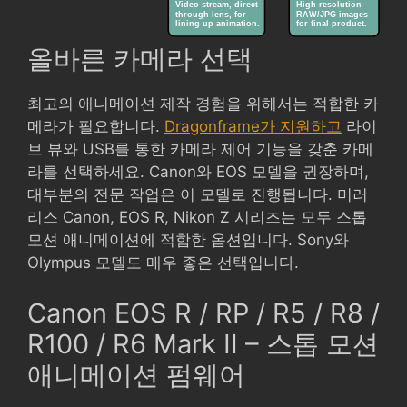
올바른 카메라 선택
최고의 애니메이션 제작 경험을 위해서는 적합한 카
메라가 필요합니다.
Dragonframe가 지원하고
라이
브 뷰와 USB를 통한 카메라 제어 기능을 갖춘 카메
라를 선택하세요. Canon와 EOS 모델을 권장하며,
대부분의 전문 작업은 이 모델로 진행됩니다. 미러
리스 Canon, EOS R, Nikon Z 시리즈는 모두 스톱
모션 애니메이션에 적합한 옵션입니다. Sony와
Olympus 모델도 매우 좋은 선택입니다.
Canon EOS R / RP / R5 / R8 /
R100 / R6 Mark II – 스톱 모션
애니메이션 펌웨어