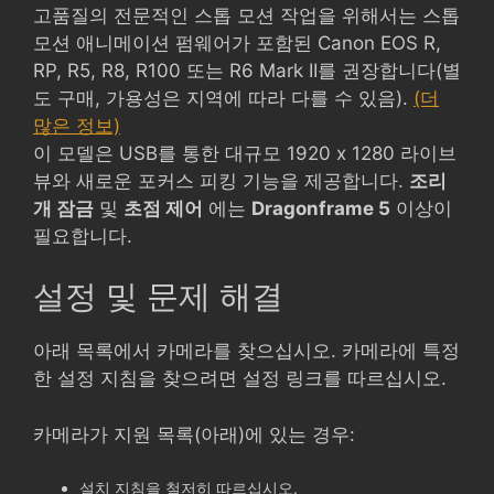
고품질의 전문적인 스톱 모션 작업을 위해서는 스톱
모션 애니메이션 펌웨어가 포함된 Canon EOS R,
RP, R5, R8, R100 또는 R6 Mark II를 권장합니다(별
도 구매, 가용성은 지역에 따라 다를 수 있음).
(더
많은 정보)
이 모델은 USB를 통한 대규모 1920 x 1280 라이브
뷰와 새로운 포커스 피킹 기능을 제공합니다.
조리
개 잠금
및
초점 제어
에는
Dragonframe 5
이상이
필요합니다.
설정 및 문제 해결
아래 목록에서 카메라를 찾으십시오. 카메라에 특정
한 설정 지침을 찾으려면 설정 링크를 따르십시오.
카메라가 지원 목록(아래)에 있는 경우:
설치 지침을 철저히 따르십시오.