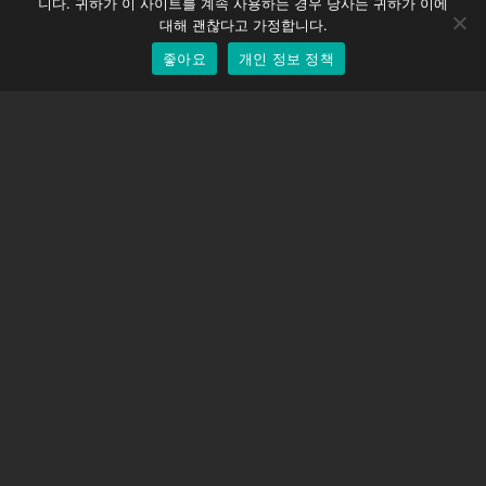
니다. 귀하가 이 사이트를 계속 사용하는 경우 당사는 귀하가 이에
EOS LV 보정 캡
English
대해 괜찮다고 가정합니다.
좋아요
개인 정보 정책
Korean
지원하다
지원 센터
자주 묻는 질문
비디오 자습서
라이선스 찾기
카메라 지원
회사
회사 소개
문의하기
이용약관
개인 정보 정책