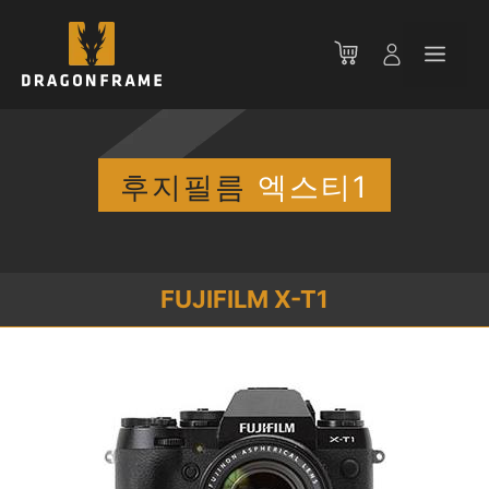
컨
텐
메
츠
로
뉴
건
너
뛰
후지필름
엑스티1
기
FUJIFILM X-T1