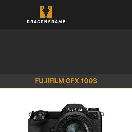
컨
텐
츠
로
건
너
뛰
기
FUJIFILM GFX 100S