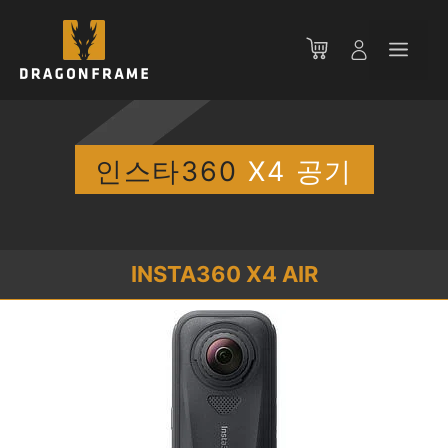
컨
텐
메
츠
로
뉴
건
너
뛰
인스타360
X4 공기
기
INSTA360 X4 AIR