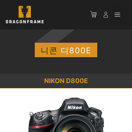
컨
텐
메
츠
로
뉴
건
너
뛰
니콘
디800E
기
NIKON D800E