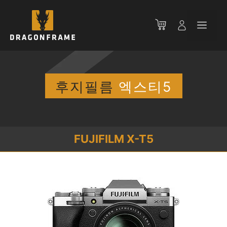
컨
텐
메
츠
로
뉴
건
너
뛰
후지필름
엑스티5
기
FUJIFILM X-T5