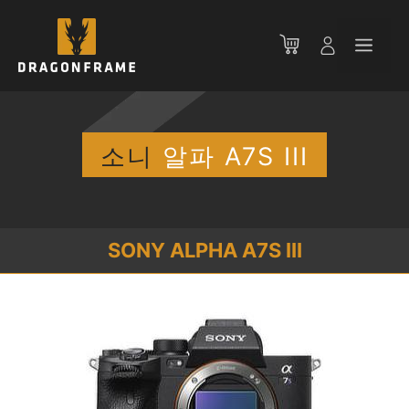
컨
텐
메
츠
로
뉴
건
너
뛰
소니
알파 A7S III
기
SONY ALPHA A7S III