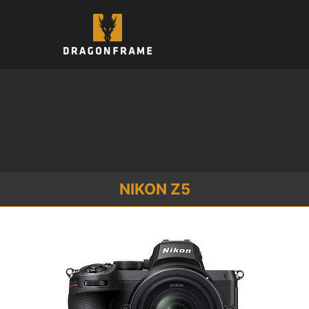
컨
텐
츠
로
건
너
뛰
기
NIKON Z5