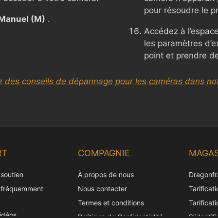
pour résoudre le p
Manuel (M)
.
Accédez à l’espace
les paramètres d’ex
point et prendre d
z des conseils de dépannage pour les caméras dans not
RT
COMPAGNIE
MAGAS
 soutien
À propos de nous
Dragonfr
 fréquemment
Nous contacter
Tarificat
Termes et conditions
Tarificat
vidéos
Politique de Confidentialité
S'identifi