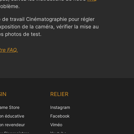
roblème.
 de travail Cinématographie pour régler
position de la caméra, vérifier la mise au
es photos de test.
re FAQ.
Chinese
Korean
IN
RELIER
Japanese
ame Store
Instagram
Italian
ion éducative
Facebook
Spanish
ion revendeur
Viméo
German
er S'enregistrer
Youtube