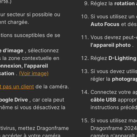
rte.)
Réglez la
rotation
ur secteur si possible ou
Si vous utilisez un
ent chargée.
Auto Focus
et dés
ations susceptibles de se
Vous devrez peut-
l'appareil photo
.
e d'image
, sélectionnez
s la zone contextuelle en
Réglez
D-Lighting 
nnexion, l'appareil
Si vous devez util
cation
.
(Voir image)
régler la
photograp
 pas un client
de la caméra.
Connectez votre app
oogle Drive
, car cela peut
câble USB
appropri
 même si vous désactivez la
instructions précé
Si vous utilisez ma
ntivirus, mettez Dragonframe
Dragonframe 2024 o
se accéder à votre caméra.
caméra n'apparaît 