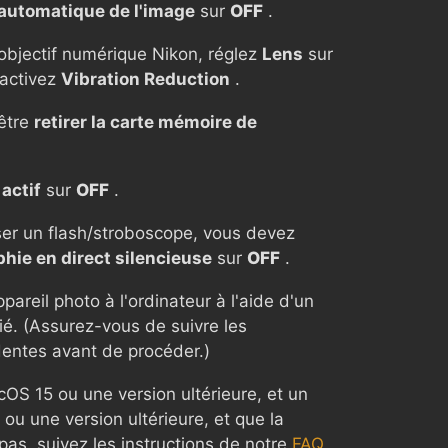
 automatique de l'image
sur
OFF
.
 objectif numérique Nikon, réglez
Lens
sur
activez
Vibration Reduction
.
être
retirer la carte mémoire de
actif
sur
OFF
.
iser un flash/stroboscope, vous devez
hie en direct silencieuse
sur
OFF
.
areil photo à l'ordinateur à l'aide d'un
é. (Assurez-vous de suivre les
dentes avant de procéder.)
cOS 15 ou une version ultérieure, et un
u une version ultérieure, et que la
pas, suivez les instructions de notre
FAQ