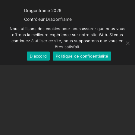
Japanese
Dragonframe 2026
Italian
Contrôleur Dragonframe
Spanish
DDMX-512
Nous utilisons des cookies pour nous assurer que nous vous
offrons la meilleure expérience sur notre site Web. Si vous
DMC-32
German
continuez à utiliser ce site, nous supposerons que vous en
Capuchon de correction EOS LV
English
êtes satisfait.
D'accord
Politique de confidentialité
French
SUPPORT
Centre de soutien
Questions fréquemment posées
Tutoriels vidéos
Trouvez votre licence
Prise en charge de la caméra
COMPAGNIE