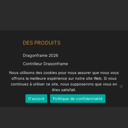
Chinese
DES PRODUITS
Korean
Japanese
Dragonframe 2026
Italian
Contrôleur Dragonframe
Spanish
DDMX-512
Nous utilisons des cookies pour nous assurer que nous vous
offrons la meilleure expérience sur notre site Web. Si vous
DMC-32
German
continuez à utiliser ce site, nous supposerons que vous en
Capuchon de correction EOS LV
English
êtes satisfait.
D'accord
Politique de confidentialité
French
SUPPORT
Centre de soutien