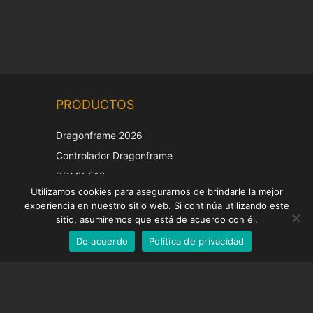
Chinese
PRODUCTOS
Korean
Japanese
Dragonframe 2026
Italian
Controlador Dragonframe
French
DDMX-512
Utilizamos cookies para asegurarnos de brindarle la mejor
DMC-32
German
experiencia en nuestro sitio web. Si continúa utilizando este
Tapa de corrección EOS LV
English
sitio, asumiremos que está de acuerdo con él.
De acuerdo
Política de privacidad
Spanish
SOPORTE
Centro de Apoyo