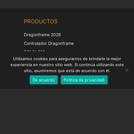
Chinese
PRODUCTOS
Korean
Japanese
Dragonframe 2026
Italian
Controlador Dragonframe
French
DDMX-512
Utilizamos cookies para asegurarnos de brindarle la mejor
DMC-32
German
experiencia en nuestro sitio web. Si continúa utilizando este
Tapa de corrección EOS LV
English
sitio, asumiremos que está de acuerdo con él.
De acuerdo
Política de privacidad
Spanish
SOPORTE
Centro de Apoyo
Preguntas frecuentes
Tutoriales en vídeo
Encuentre su licencia