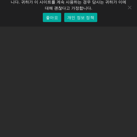
니다. 귀하가 이 사이트를 계속 사용하는 경우 당사는 귀하가 이에
EOS LV 보정 캡
English
대해 괜찮다고 가정합니다.
좋아요
개인 정보 정책
Korean
지원하다
지원 센터
자주 묻는 질문
비디오 자습서
라이선스 찾기
카메라 지원
회사
회사 소개
문의하기
이용약관
개인 정보 정책