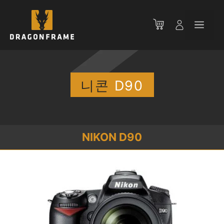
컨
텐
메
츠
로
뉴
건
너
뛰
니콘
D90
기
NIKON D90