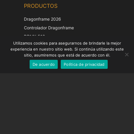
PRODUCTOS
Korean
Japanese
Dragonframe 2026
Italian
Controlador Dragonframe
French
DDMX-512
Utilizamos cookies para asegurarnos de brindarle la mejor
DMC-32
German
experiencia en nuestro sitio web. Si continúa utilizando este
Tapa de corrección EOS LV
English
sitio, asumiremos que está de acuerdo con él.
De acuerdo
Política de privacidad
Spanish
SOPORTE
Centro de Apoyo
Preguntas frecuentes
Tutoriales en vídeo
Encuentre su licencia
Soporte de cámara