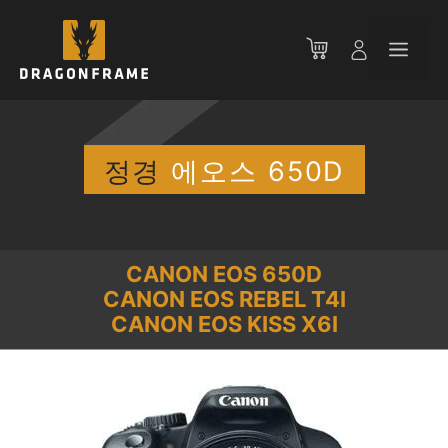
컨
텐
메
츠
로
뉴
건
너
뛰
정경
에오스 650D
기
CANON EOS 650D
CANON EOS REBEL T4I
CANON EOS KISS X6I