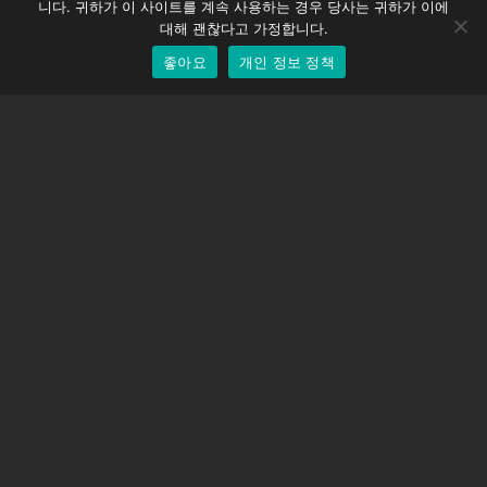
니다. 귀하가 이 사이트를 계속 사용하는 경우 당사는 귀하가 이에
EOS LV 보정 캡
English
대해 괜찮다고 가정합니다.
좋아요
개인 정보 정책
Korean
지원하다
지원 센터
자주 묻는 질문
비디오 자습서
라이선스 찾기
카메라 지원
회사
회사 소개
문의하기
이용약관
개인 정보 정책