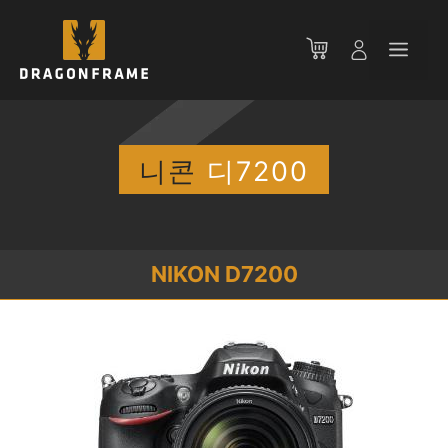
컨
텐
메
츠
로
뉴
건
너
뛰
니콘
디7200
기
NIKON D7200