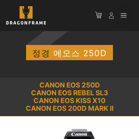
컨
텐
메
츠
로
뉴
건
너
뛰
정경
에오스 250D
기
CANON EOS 250D
CANON EOS REBEL SL3
CANON EOS KISS X10
CANON EOS 200D MARK II