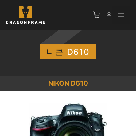
컨
텐
메
츠
로
뉴
건
너
뛰
니콘
D610
기
NIKON D610