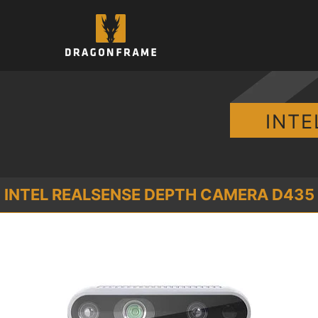
컨
텐
츠
로
건
너
뛰
INTE
기
INTEL REALSENSE DEPTH CAMERA D435