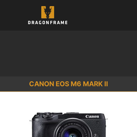
컨
텐
츠
로
건
너
뛰
기
CANON EOS M6 MARK II