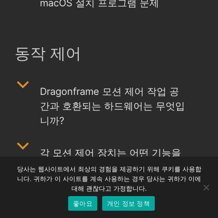
macOS 설치 프로그램 문제
동작 제어
b
Dragonframe 모션 제어 작업 공
Chinese
간과 호환되는 하드웨어는 무엇입
Japanese
니까?
Italian
French
b
각 모션 제어 장치는 어떤 기능을
Spanish
제공합니까?
당사는 웹사이트에서 최상의 경험을 제공하기 위해 쿠키를 사용합
German
니다. 귀하가 이 사이트를 계속 사용하는 경우 당사는 귀하가 이에
English
대해 괜찮다고 가정합니다.
b
DMC-16(또는 DMC-32)은 언제
좋아요
개인 정보 정책
Korean
구입할 수 있습니까?