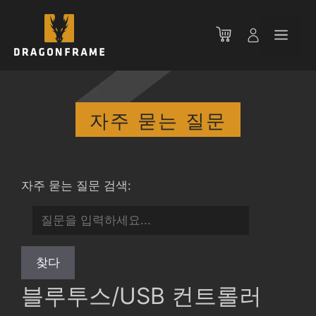
컨
텐
메
츠
로
뉴
건
너
뛰
자주 묻는 질문
기
자주 묻는 질문 검색:
블루투스/USB 컨트롤러