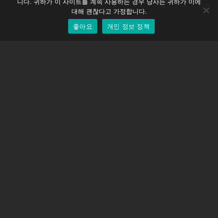
니다. 귀하가 이 사이트를 계속 사용하는 경우 당사는 귀하가 이에
EOS LV 보정 캡
English
대해 괜찮다고 가정합니다.
좋아요
개인 정보 정책
Korean
지원하다
지원 센터
자주 묻는 질문
비디오 자습서
라이선스 찾기
카메라 지원
회사
회사 소개
문의하기
이용약관
개인 정보 정책