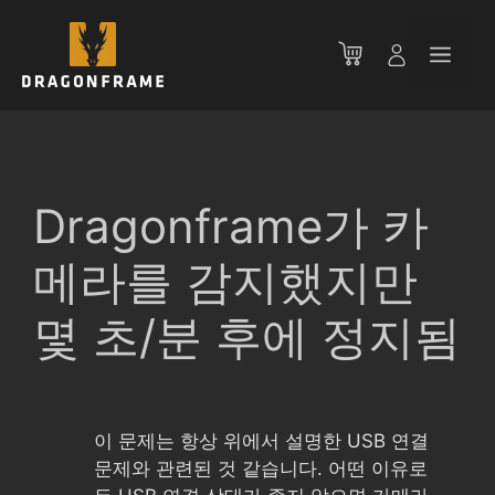
컨
텐
메
츠
로
뉴
건
너
뛰
기
Dragonframe가 카
메라를 감지했지만
몇 초/분 후에 정지됨
이 문제는 항상 위에서 설명한 USB 연결
문제와 관련된 것 같습니다. 어떤 이유로