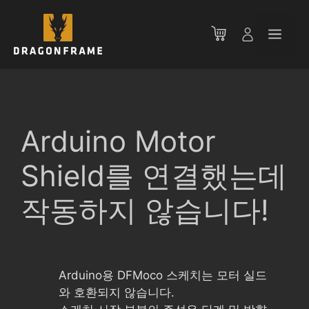
컨
텐
메
츠
로
뉴
건
너
뛰
기
Arduino Motor
Shield를 연결했는데
작동하지 않습니다!
Arduino용 DFMoco 스케치는 모터 실드
와 호환되지 않습니다.