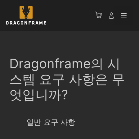
컨
텐
메
츠
로
뉴
건
너
뛰
기
Dragonframe의 시
스템 요구 사항은 무
엇입니까?
일반 요구 사항