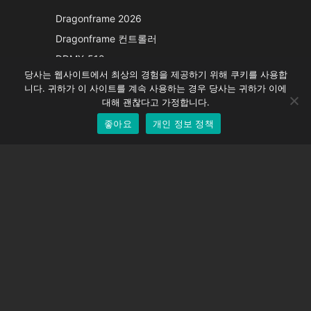
Italian
Dragonframe 2026
French
Dragonframe 컨트롤러
Spanish
DDMX-512
당사는 웹사이트에서 최상의 경험을 제공하기 위해 쿠키를 사용합
DMC-32
German
니다. 귀하가 이 사이트를 계속 사용하는 경우 당사는 귀하가 이에
EOS LV 보정 캡
English
대해 괜찮다고 가정합니다.
좋아요
개인 정보 정책
Korean
지원하다
지원 센터
자주 묻는 질문
비디오 자습서
라이선스 찾기
카메라 지원
회사