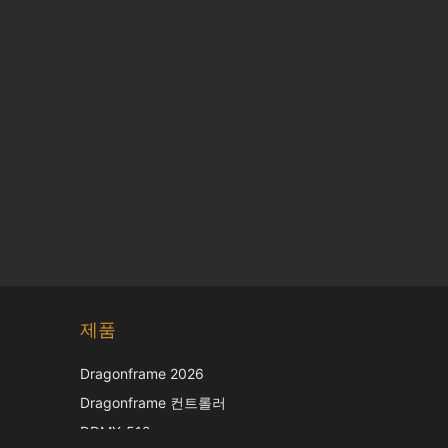
Chinese
제품
Japanese
Italian
Dragonframe 2026
French
Dragonframe 컨트롤러
Spanish
DDMX-512