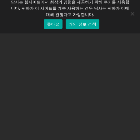
당사는 웹사이트에서 최상의 경험을 제공하기 위해 쿠키를 사용합
DMC-32
German
니다. 귀하가 이 사이트를 계속 사용하는 경우 당사는 귀하가 이에
EOS LV 보정 캡
English
대해 괜찮다고 가정합니다.
좋아요
개인 정보 정책
Korean
지원하다
지원 센터
자주 묻는 질문
비디오 자습서
라이선스 찾기
카메라 지원
회사
회사 소개
문의하기
이용약관