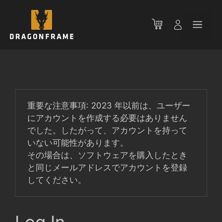
コ
ン
メ
テ
ン
ニ
ツ
へ
ス
ュ
キ
ッ
重要な注意事項: 2023 年以前は、ユーザー
ー
プ
にアカウントを作成する必要はありません
でした。したがって、アカウントを持って
いない可能性があります。
その場合は、ソフトウェアを購入したとき
と同じメールアドレスでアカウントを登録
してください。