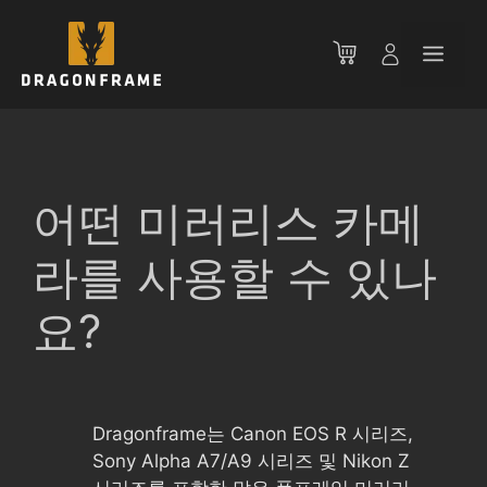
컨
텐
메
츠
로
뉴
건
너
뛰
기
어떤 미러리스 카메
라를 사용할 수 있나
요?
Dragonframe는 Canon EOS R 시리즈,
Sony Alpha A7/A9 시리즈 및 Nikon Z