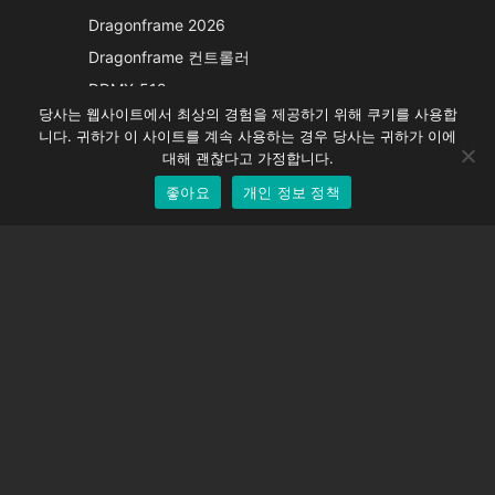
Italian
Dragonframe 2026
French
Dragonframe 컨트롤러
Spanish
DDMX-512
당사는 웹사이트에서 최상의 경험을 제공하기 위해 쿠키를 사용합
DMC-32
German
니다. 귀하가 이 사이트를 계속 사용하는 경우 당사는 귀하가 이에
EOS LV 보정 캡
English
대해 괜찮다고 가정합니다.
좋아요
개인 정보 정책
Korean
지원하다
지원 센터
자주 묻는 질문
비디오 자습서
라이선스 찾기
카메라 지원
회사