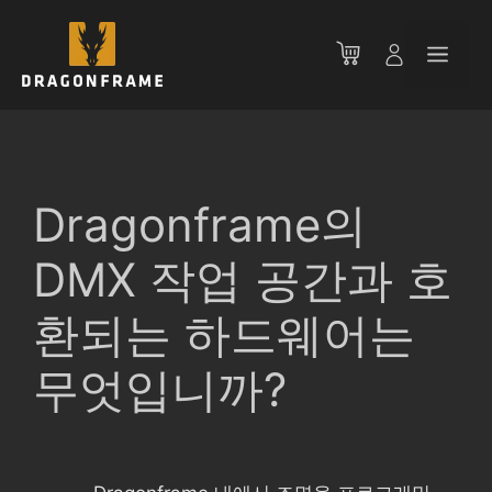
컨
텐
메
츠
로
뉴
건
너
뛰
기
Dragonframe의
DMX 작업 공간과 호
환되는 하드웨어는
무엇입니까?