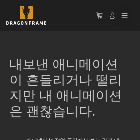
컨
텐
메
츠
로
뉴
건
너
뛰
기
내보낸 애니메이션
이 흔들리거나 떨리
지만 내 애니메이션
은 괜찮습니다.