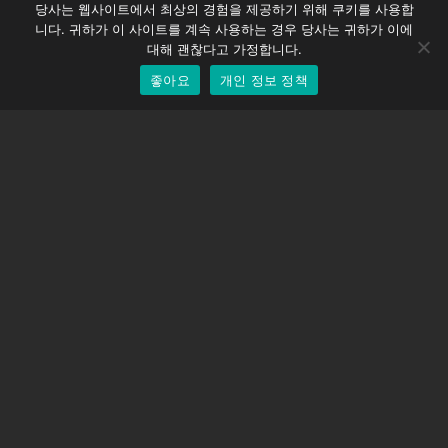
당사는 웹사이트에서 최상의 경험을 제공하기 위해 쿠키를 사용합
DMC-32
German
니다. 귀하가 이 사이트를 계속 사용하는 경우 당사는 귀하가 이에
EOS LV 보정 캡
English
대해 괜찮다고 가정합니다.
좋아요
개인 정보 정책
Korean
지원하다
지원 센터
자주 묻는 질문
비디오 자습서
라이선스 찾기
카메라 지원
회사
회사 소개
문의하기
이용약관