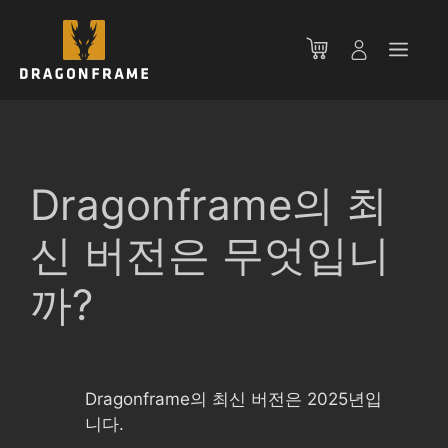
컨
텐
메
츠
로
뉴
건
너
뛰
기
Dragonframe의 최
신 버전은 무엇입니
까?
Dragonframe의 최신 버전은 2025년입
니다.