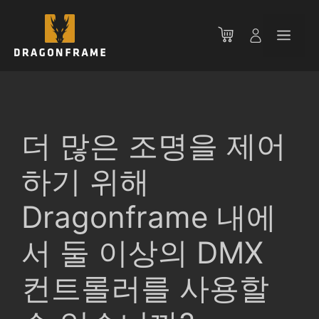
컨
텐
메
츠
로
뉴
건
너
뛰
기
더 많은 조명을 제어
하기 위해
Dragonframe 내에
서 둘 이상의 DMX
컨트롤러를 사용할