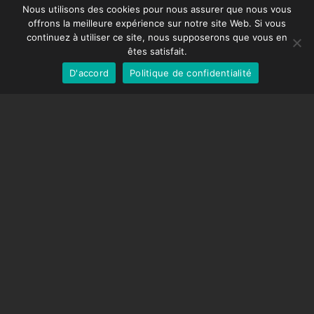
Spanish
DDMX-512
Nous utilisons des cookies pour nous assurer que nous vous
offrons la meilleure expérience sur notre site Web. Si vous
DMC-32
German
continuez à utiliser ce site, nous supposerons que vous en
Capuchon de correction EOS LV
English
êtes satisfait.
D'accord
Politique de confidentialité
French
SUPPORT
Centre de soutien
Questions fréquemment posées
Tutoriels vidéos
Trouvez votre licence
Prise en charge de la caméra
COMPAGNIE
À propos de nous
Nous contacter