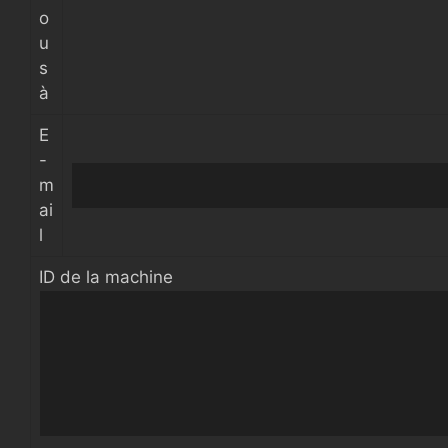
o
u
s
à
E
-
m
ai
l
ID de la machine