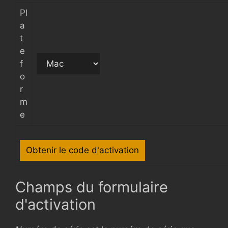
Pl
a
t
e
f
o
r
m
e
Champs du formulaire
d'activation