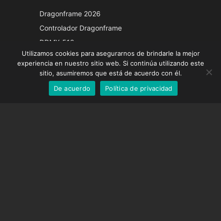
Japanese
Dragonframe 2026
Italian
Controlador Dragonframe
French
DDMX-512
Utilizamos cookies para asegurarnos de brindarle la mejor
DMC-32
German
experiencia en nuestro sitio web. Si continúa utilizando este
Tapa de corrección EOS LV
English
sitio, asumiremos que está de acuerdo con él.
De acuerdo
Política de privacidad
Spanish
SOPORTE
Centro de Apoyo
Preguntas frecuentes
Tutoriales en vídeo
Encuentre su licencia
Soporte de cámara
EMPRESA