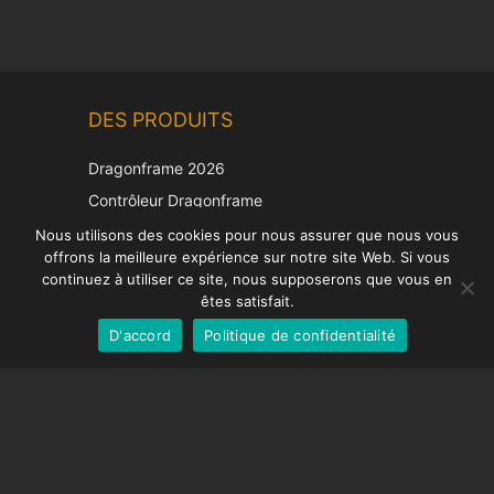
Chinese
DES PRODUITS
Korean
Japanese
Dragonframe 2026
Italian
Contrôleur Dragonframe
Spanish
DDMX-512
Nous utilisons des cookies pour nous assurer que nous vous
offrons la meilleure expérience sur notre site Web. Si vous
DMC-32
German
continuez à utiliser ce site, nous supposerons que vous en
Capuchon de correction EOS LV
English
êtes satisfait.
D'accord
Politique de confidentialité
French
SUPPORT
Centre de soutien
Questions fréquemment posées
Tutoriels vidéos