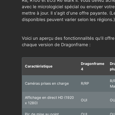
R8, R100 et EOS R6 Mark II. Vous devez ach
avec le micrologiciel spécial ou envoyer votr
mettre à jour. Il s'agit d'une offre payante. 
disponibles peuvent varier selon les régions.)
Voici un aperçu des fonctionnalités qu'il offr
chaque version de Dragonframe :
Dragonframe
Dr
Caractéristique
4
pl
R/
Caméras prises en charge
R/RP
Mar
Affichage en direct HD (1920
OUI
OU
x 1280)
Pic de mise au point
OUI
OU