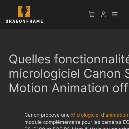
Aller
au
Men
contenu
Quelles fonctionnalit
micrologiciel Canon 
Motion Animation offr
Canon propose une
Micrologiciel d'animatio
module complémentaire pour les caméras EO