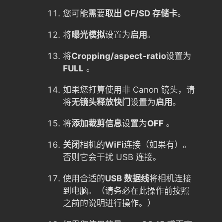
您可能需要
取出 CF/SD 存储卡
。
将
曝光模拟
设置为
启用
。
将
Cropping/aspect-ratio
设置为
FULL
。
如果您打算使用非 Canon 镜头，请
将
无镜头释放快门
设置为
启用
。
将
添加裁剪信息
设置为
OFF
。
关闭
相机的
WiFi
连接（如果有）。
否则它会干扰 USB 连接。
使用合适的
USB 数据线
将相机连接
到电脑。（请务必在此操作前按照
之前的说明进行操作。）