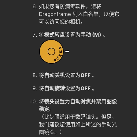
如果您有防病毒软件，请将
Dragonframe 列入白名单，以便它
可以访问您的相机。
将
模式转盘
设置为
手动 (M)
。
将
自动关机
设置为
OFF
。
将
自动旋转
设置为
OFF
。
将
镜头
设置为
自动对焦
并禁用
图像
稳定
。
（此步骤适用于数码镜头。但是，
我们建议您使用如上所述的手动光
圈镜头。）