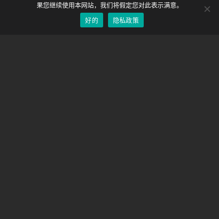
EOS LV 校正帽
English
果您继续使用本网站，我们将假定您对此表示满意。
好的
隐私政策
Chinese
支持
支持中心
经常问的问题
视频教程
找到你的执照
相机支持
公司
关于我们
联系我们
条款和条件
隐私政策