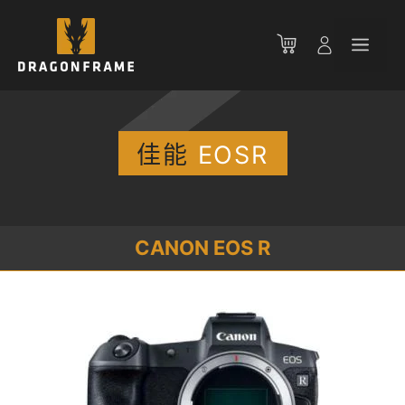
跳
至
菜
内
容
单
佳能
EOSR
CANON EOS R