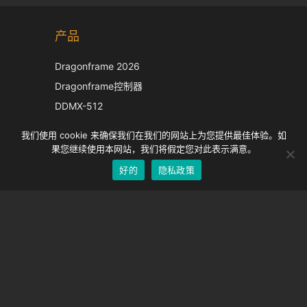
Korean
产品
Japanese
Italian
Dragonframe 2026
French
Dragonframe控制器
Spanish
DDMX-512
DMC-32
German
我们使用 cookie 来确保我们在我们的网站上为您提供最佳体验。如
EOS LV 校正帽
English
果您继续使用本网站，我们将假定您对此表示满意。
好的
隐私政策
Chinese
支持
支持中心
经常问的问题
视频教程
找到你的执照
相机支持