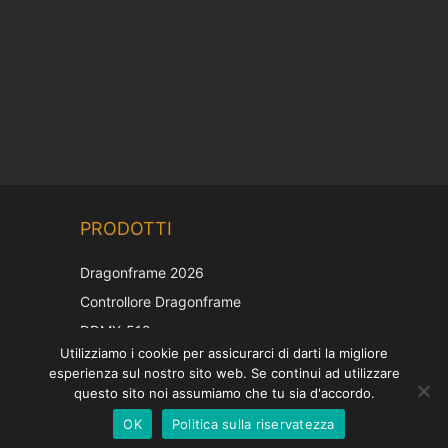
Chinese
PRODOTTI
Korean
Japanese
Dragonframe 2026
French
Controllore Dragonframe
Spanish
DDMX-512
Utilizziamo i cookie per assicurarci di darti la migliore
DMC-32
German
esperienza sul nostro sito web. Se continui ad utilizzare
Cappuccio di correzione EOS LV
English
questo sito noi assumiamo che tu sia d'accordo.
OK
Politica sulla riservatezza
Italian