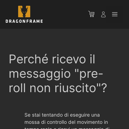
Vai
al
Men
contenuto
Perché ricevo il
messaggio "pre-
roll non riuscito"?
Se stai tentando di eseguire una
mossa di controllo del movimento in