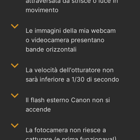
attraversata da strisce o luce in
movimento
b
Le immagini della mia webcam
o videocamera presentano
bande orizzontali
b
La velocità dell'otturatore non
sarà inferiore a 1/30 di secondo
b
Il flash esterno Canon non si
accende
b
La fotocamera non riesce a
catturare (e prima funzionava!)