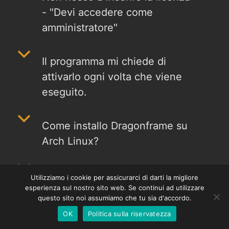
- "Devi accedere come
amministratore"
b
Il programma mi chiede di
attivarlo ogni volta che viene
eseguito.
Chinese
Korean
b
Come installo Dragonframe su
Japanese
Arch Linux?
French
Spanish
b
Dragonframe funzionerà su
Utilizziamo i cookie per assicurarci di darti la migliore
German
esperienza sul nostro sito web. Se continui ad utilizzare
Raspberry Pi?
English
questo sito noi assumiamo che tu sia d'accordo.
OK
Politica sulla riservatezza
b
Italian
Il programma di installazione di