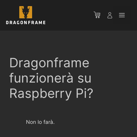
Vai
al
Men
contenuto
Dragonframe
funzionerà su
Raspberry Pi?
Non lo farà.