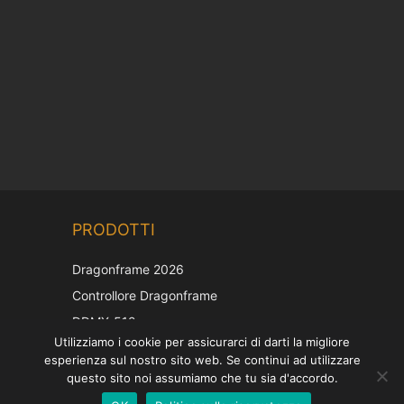
Chinese
PRODOTTI
Korean
Japanese
Dragonframe 2026
French
Controllore Dragonframe
Spanish
DDMX-512
Utilizziamo i cookie per assicurarci di darti la migliore
DMC-32
German
esperienza sul nostro sito web. Se continui ad utilizzare
Cappuccio di correzione EOS LV
English
questo sito noi assumiamo che tu sia d'accordo.