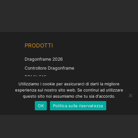
Chinese
PRODOTTI
Korean
Japanese
Dragonframe 2026
French
Controllore Dragonframe
Spanish
DDMX-512
Utilizziamo i cookie per assicurarci di darti la migliore
DMC-32
German
esperienza sul nostro sito web. Se continui ad utilizzare
Cappuccio di correzione EOS LV
English
questo sito noi assumiamo che tu sia d'accordo.
OK
Politica sulla riservatezza
Italian
SOSTEGNO
Centro di supporto
Domande frequenti