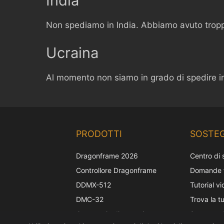
India
Non spediamo in India. Abbiamo avuto troppi
Ucraina
Al momento non siamo in grado di spedire i
PRODOTTI
SOSTE
Dragonframe 2026
Centro di
Controllore Dragonframe
Domande f
DDMX-512
Tutorial v
DMC-32
Trova la t
Cappuccio di correzione
Supporto 