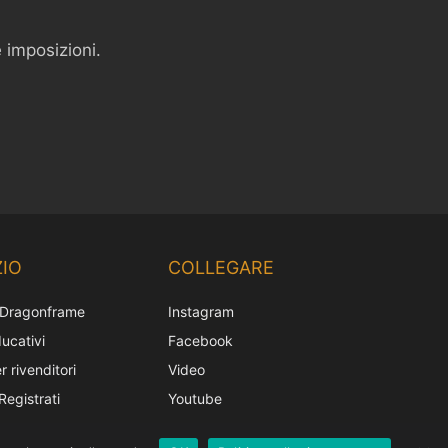
 imposizioni.
Chinese
Korean
IO
COLLEGARE
Japanese
 Dragonframe
Instagram
French
ucativi
Facebook
Spanish
r rivenditori
Video
German
Registrati
Youtube
English