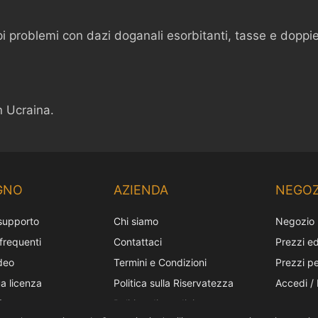
 problemi con dazi doganali esorbitanti, tasse e doppie
n Ucraina.
GNO
AZIENDA
NEGOZ
 supporto
Chi siamo
Negozio
requenti
Contattaci
Prezzi ed
ideo
Termini e Condizioni
Prezzi pe
ua licenza
Politica sulla Riservatezza
Accedi / 
fotocamera
Politica di spedizione