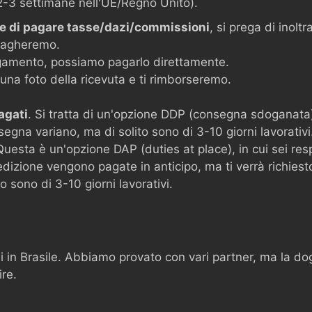
-3 settimane nell'UE/Regno Unito).
iede di pagare tasse/dazi/commissioni
, si prega di inoltr
 pagheremo.
 pagamento, possiamo pagarlo direttamente.
 una foto della ricevuta e ti rimborseremo.
agati
. Si tratta di un'opzione DDP (consegna sdoganata), 
nsegna variano, ma di solito sono di 3-10 giorni lavorativi
Questa è un'opzione DAP (duties at place), in cui sei res
dizione vengono pagate in anticipo, ma ti verrà richiesto
 sono di 3-10 giorni lavorativi.
 in Brasile. Abbiamo provato con vari partner, ma la do
ire.