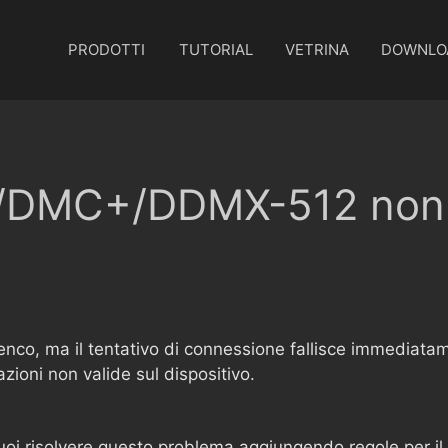
PRODOTTI
TUTORIAL
VETRINA
DOWNLO
MC+/DDMX-512 non s
'elenco, ma il tentativo di connessione fallisce immediata
zioni non valide sul dispositivo.
puoi risolvere questo problema aggiungendo regole per il 