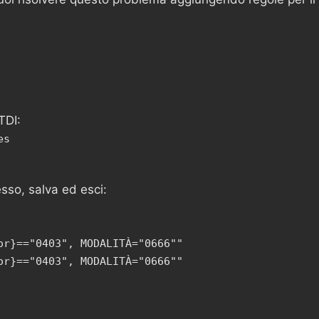
TDI:
es
sso, salva ed esci:
or}=="0403", MODALITÀ="0666""
or}=="0403", MODALITÀ="0666""