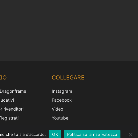
Chinese
Korean
IO
COLLEGARE
Japanese
 Dragonframe
Instagram
French
ucativi
Facebook
Spanish
r rivenditori
Video
German
Registrati
Youtube
English
amo che tu sia d'accordo.
OK
Politica sulla riservatezza
Italian