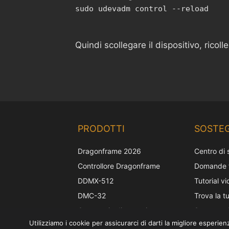
sudo udevadm control --reload
Quindi scollegare il dispositivo, ricoll
PRODOTTI
SOSTE
Dragonframe 2026
Centro di
Controllore Dragonframe
Domande f
DDMX-512
Tutorial v
DMC-32
Trova la t
Cappuccio di correzione
Supporto 
Utilizziamo i cookie per assicurarci di darti la migliore esperi
EOS LV