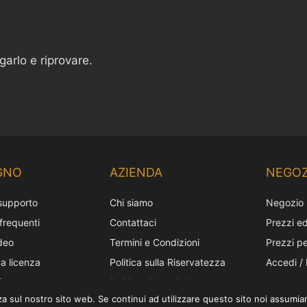
egarlo e riprovare.
GNO
AZIENDA
NEGOZ
 supporto
Chi siamo
Negozio
requenti
Contattaci
Prezzi ed
ideo
Termini e Condizioni
Prezzi pe
ua licenza
Politica sulla Riservatezza
Accedi / 
fotocamera
Politica di spedizione
enza sul nostro sito web. Se continui ad utilizzare questo sito noi assumi