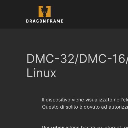
Vai
al
contenuto
DMC-32/DMC-16/D
Linux
Il dispositivo viene visualizzato nell
Questo di solito è dovuto ad autorizza
Per
udev
sistemi basati su Internet, 