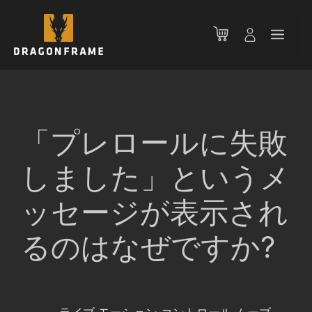
コ
ン
メ
テ
ン
ニ
ツ
へ
ス
ュ
キ
「プレロールに失敗
ッ
ー
プ
しました」というメ
ッセージが表示され
るのはなぜですか?