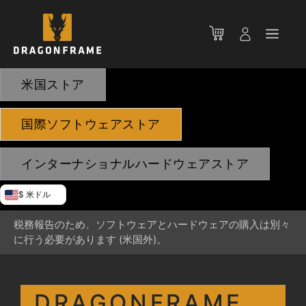
コ
ン
メ
テ
ン
ニ
ツ
米国ストア
へ
ス
ュ
国際ソフトウェアストア
キ
ッ
ー
プ
インターナショナルハードウェアストア
$ 米ドル
税務報告のため、ソフトウェアとハードウェアの購入は別々
に行う必要があります (米国外)。
DRAGONFRAME