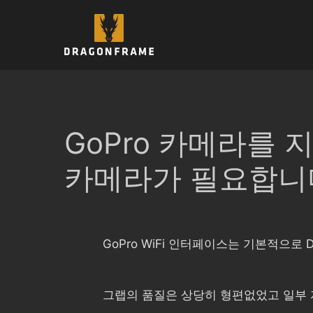
컨
텐
츠
로
건
너
뛰
기
GoPro 카메라를
카메라가 필요합니
GoPro WiFi 인터페이스는 기본적으로
그랩의 품질은 상당히 형편없었고 일부 