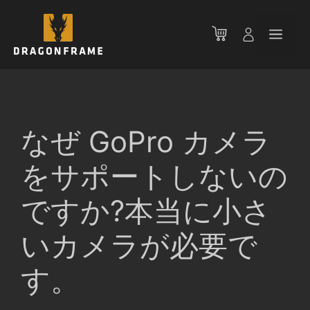
コ
ン
メ
テ
ン
ニ
ツ
へ
ス
ュ
キ
なぜ GoPro カメラ
ッ
ー
プ
をサポートしないの
ですか?本当に小さ
いカメラが必要で
す。