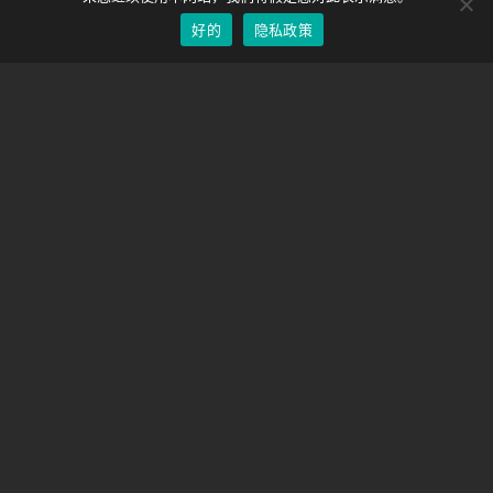
好的
隐私政策
Chinese
支持
支持中心
经常问的问题
视频教程
找到你的执照
相机支持
公司
关于我们
联系我们
条款和条件
隐私政策
运输政策