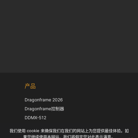
Korean
产品
Japanese
Italian
Dragonframe 2026
French
Dragonframe控制器
Spanish
DDMX-512
DMC-32
German
我们使用 cookie 来确保我们在我们的网站上为您提供最佳体验。如
EOS LV 校正帽
English
果您继续使用本网站，我们将假定您对此表示满意。